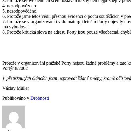
3. Protože šéfové denních scén dostávali každý den nejpozději v poled
4. nezodpovězeno.
5. nezodpověděno.
6. Protože jsme letos vedli přesnou evidenci o počtu soutěžících v pře
7. Protože se v organizování i v dramaturgii letošní Porty objevily no
má vybudovat.
8. Protože kritická slova na adresu Porty jsou pouze všeobecná, chybí
Protože v organizování pražské Porty nejsou žádné problémy a tato ko
Portýr 8/2002
V přetisknutých článcích jsem neprovedl žádné změny, kromě očíslování 
Václav Müller
Publikováno v
Drobnosti