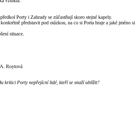
ka vznikla.
 předkol Porty i Zahrady se zúčastňují skoro stejné kapely.
 konkrétně představit pod otázkou, na co si Porta hraje a jaké jméno si
šení situace.
. A. Roytová
ritici Porty nepřejícní lidé, kteří se snaží ublížit?