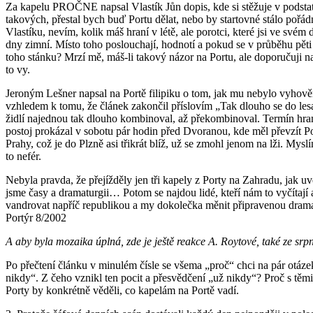
Za kapelu PROČNE napsal Vlastík Jůn dopis, kde si stěžuje v podstatě n
takových, přestal bych buď Portu dělat, nebo by startovné stálo poř
Vlastíku, nevím, kolik máš hraní v létě, ale porotci, které jsi ve svém
dny zimní. Místo toho poslouchají, hodnotí a pokud se v průběhu pěti h
toho stánku? Mrzí mě, máš-li takový názor na Portu, ale doporučuji nalé
to vy.
Jeroným Lešner napsal na Portě filipiku o tom, jak mu nebylo vyhově
vzhledem k tomu, že článek zakončil příslovím „Tak dlouho se do lesa
židlí najednou tak dlouho kombinoval, až překombinoval. Termín hraní
postoj prokázal v sobotu pár hodin před Dvoranou, kde měl převzít Po
Prahy, což je do Plzně asi třikrát blíž, už se zmohl jenom na lži. Mysl
to nefér.
Nebyla pravda, že přejížděly jen tři kapely z Porty na Zahradu, jak uv
jsme časy a dramaturgii… Potom se najdou lidé, kteří nám to vyčítaj
vandrovat napříč republikou a my dokolečka měnit připravenou dramat
Portýr 8/2002
A aby byla mozaika úplná, zde je ještě reakce A. Roytové, také ze sr
Po přečtení článku v minulém čísle se všema „proč“ chci na pár otázek
nikdy“. Z čeho vznikl ten pocit a přesvědčení „už nikdy“? Proč s těmi
Porty by konkrétně věděli, co kapelám na Portě vadí.