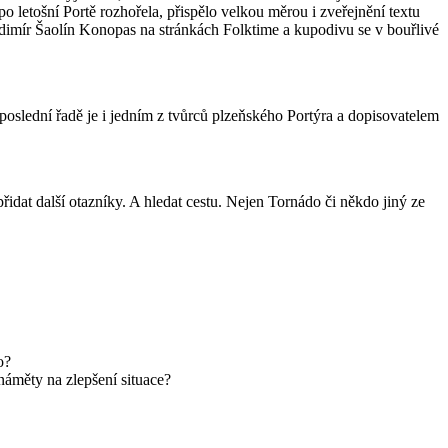
 letošní Portě rozhořela, přispělo velkou měrou i zveřejnění textu
adimír Šaolín Konopas na stránkách Folktime a kupodivu se v bouřlivé
oslední řadě je i jedním z tvůrců plzeňského Portýra a dopisovatelem
řidat další otazníky. A hledat cestu. Nejen Tornádo či někdo jiný ze
o?
 náměty na zlepšení situace?