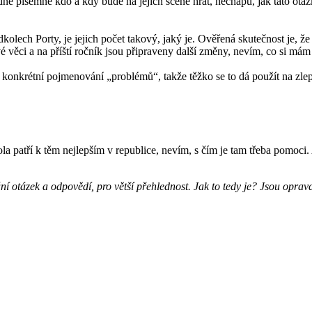
ne písemně kdo a kdy bude na jejich scéně hrát, nechápu, jak tato otáz
dkolech Porty, je jejich počet takový, jaký je. Ověřená skutečnost je, že
vé věci a na příští ročník jsou připraveny další změny, nevím, co si mám
 konkrétní pojmenování „problémů“, takže těžko se to dá použít na zlep
la patří k těm nejlepším v republice, nevím, s čím je tam třeba pomoci
otázek a odpovědí, pro větší přehlednost. Jak to tedy je? Jsou opravdu k