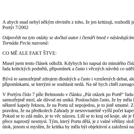
A abych snad nebyl někým obviněn z toho, že jen kritizuji, rozhodli
Portýr 7/2002
Odpovědi na tyto otázky se dočkal autor i čtenáři hned v následujícím
Tornáda Pecla nazvaná:
CO MĚ ALE FAKT ŠTVE:
Musel jsem tento článek odložit. Kdybych ho napsal do minulého čísla
řada kritických podnětů, připomínek a často i věcných návrhů co uděla
Bývá to samozřejmě zdrojem dlouhých a často i vzrušených debat, ale
připomínkami, se kterými se souhlasit nedá. Na ně bych chtěl zareago
V Portýru číslo 7 píše Belmondo v článku „Pár otázek po Portě“ řadu d
samozřejmě mrzí, ale důvod mi uniká. Poslouchám často, že by měla Por
některé kapely řeknou, že na Portu už nepojedou, je to jistě smutné. Za
pravdou, že na předkolech Zahrady je nesrovnatelně vyšší počet kape
Pokud se to zdá málo, je to věc názoru. Liší se to kraj od kraje, ale je
přece naprostý nesmysl. Tým, který Portu dělá, je z valné většiny slo
útok, jenom si myslím, že kritika by měla být objektivní a založená n