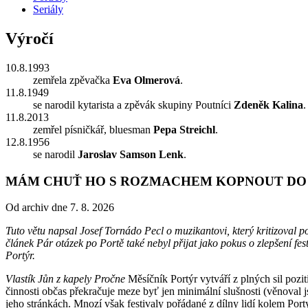
Seriály
Výročí
10.8.1993
zemřela zpěvačka
Eva Olmerová
.
11.8.1949
se narodil kytarista a zpěvák skupiny Poutníci
Zdeněk Kalina
.
11.8.2013
zemřel písničkář, bluesman
Pepa Streichl
.
12.8.1956
se narodil
Jaroslav Samson Lenk
.
MÁM CHUŤ HO S ROZMACHEM KOPNOUT DO
Od archiv dne 7. 8. 2026
Tuto větu napsal Josef Tornádo Pecl o muzikantovi, který kritizoval
článek Pár otázek po Portě také nebyl přijat jako pokus o zlepšení fest
Portýr.
Vlastík Jůn z kapely Pročne
Měsíčník Portýr vytváří z plných sil pozi
činnosti občas překračuje meze byť jen minimální slušnosti (věnoval
jeho stránkách. Mnozí však festivaly pořádané z dílny lidí kolem Por