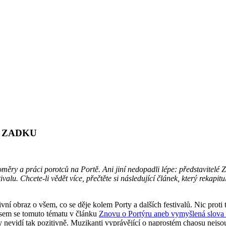
 ZADKU
 poměry a práci porotců na Portě. Ani jiní nedopadli lépe: představite
ivalu. Chcete-li vědět více, přečtěte si následující článek, který rekapi
tivní obraz o všem, co se děje kolem Porty a dalších festivalů. Nic prot
 jsem se tomuto tématu v článku
Znovu o Portýru aneb vymyšlená slova
ty nevidí tak pozitivně. Muzikanti vyprávějící o naprostém chaosu nejs