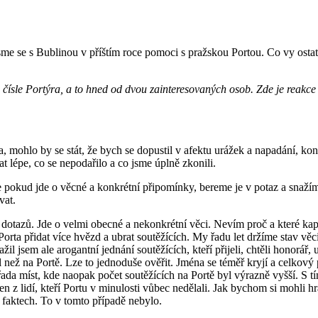
 jsme se s Bublinou v příštím roce pomoci s pražskou Portou. Co vy ost
 čísle Portýra, a to hned od dvou zainteresovaných osob. Zde je reakce
, mohlo by se stát, že bych se dopustil v afektu urážek a napadání, k
t lépe, co se nepodařilo a co jsme úplně zkonili.
 pokud jde o věcné a konkrétní připomínky, bereme je v potaz a snažím
vat.
otazů. Jde o velmi obecné a nekonkrétní věci. Nevím proč a které kapel
ta přidat více hvězd a ubrat soutěžících. My řadu let držíme stav věci 
žil jsem ale arogantní jednání soutěžících, kteří přijeli, chtěli honorář
l než na Portě. Lze to jednoduše ověřit. Jména se téměř kryjí a celkov
 řada míst, kde naopak počet soutěžících na Portě byl výrazně vyšší. S tím
žen z lidí, kteří Portu v minulosti vůbec nedělali. Jak bychom si mohli
a faktech. To v tomto případě nebylo.