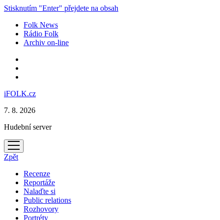
Stisknutím "Enter" přejdete na obsah
Folk News
Rádio Folk
Archiv on-line
iFOLK.cz
7. 8. 2026
Hudební server
otevřít
menu
Zpět
Recenze
Reportáže
Nalaďte si
Public relations
Rozhovory
Portréty