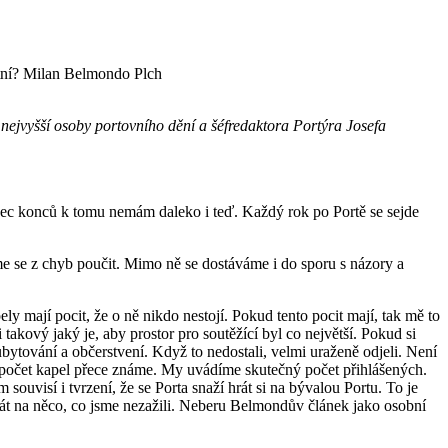
atní? Milan Belmondo Plch
 nejvyšší osoby portovního dění a šéfredaktora Portýra Josefa
onec konců k tomu nemám daleko i teď. Každý rok po Portě se sejde
e se z chyb poučit. Mimo ně se dostáváme i do sporu s názory a
y mají pocit, že o ně nikdo nestojí. Pokud tento pocit mají, tak mě to
takový jaký je, aby prostor pro soutěžící byl co největší. Pokud si
, ubytování a občerstvení. Když to nedostali, velmi uraženě odjeli. Není
ý počet kapel přece známe. My uvádíme skutečný počet přihlášených.
 souvisí i tvrzení, že se Porta snaží hrát si na bývalou Portu. To je
 hrát na něco, co jsme nezažili. Neberu Belmondův článek jako osobní