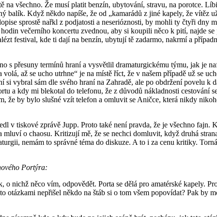
a všechno. Že musí platit benzín, ubytování, stravu, na porotce. Líbilo
ádný balík. Když někdo napíše, že od „kamarádů z jiné kapely, že vít
 dopise sprostě nařkl z podjatosti a neserióznosti, by mohli ty čtyři dny
odin večerního koncertu zvednou, aby si koupili něco k pití, najde se p
zt festival, kde ti dají na benzín, ubytují tě zadarmo, nakrmí a případně 
no s přesuny termínů hraní a vysvětlil dramaturgickému týmu, jak je na
 volá, až se ucho utrhne“ je na místě říct, že v našem případě už se u
 si vybral sám dle svého hraní na Zahradě, ale po obdržení povelu k d
rtu a kdy mi blekotal do telefonu, že z důvodů nákladnosti cestování 
ím, že by bylo slušné vzít telefon a omluvit se Aničce, která nikdy niko
edl v tiskové zprávě Jupp. Proto také není pravda, že je všechno fajn. K
í a mluví o chaosu. Kritizují mě, že se nechci domluvit, když druhá st
urgii, nemám to správné téma do diskuze. A to i za cenu kritiky. Torn
pnového Portýra:
, o nichž něco vím, odpovědět. Porta se dělá pro amatérské kapely. Proč
to otázkami nepřišel někdo na štáb si o tom všem popovídat? Pak by možn