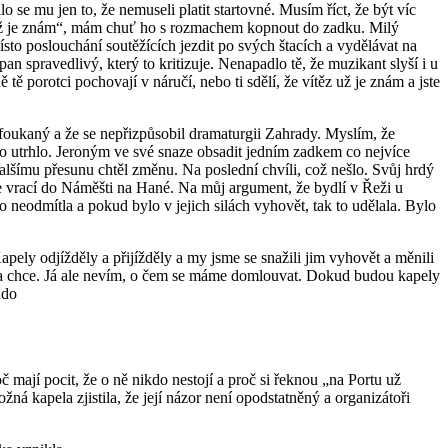
 se mu jen to, že nemuseli platit startovné. Musím říct, že být víc
ěz už je znám“, mám chuť ho s rozmachem kopnout do zadku. Milý
 místo poslouchání soutěžících jezdit po svých štacích a vydělávat na
an spravedlivý, který to kritizuje. Nenapadlo tě, že muzikant slyší i u
tě porotci pochovají v náručí, nebo ti sdělí, že vítěz už je znám a jste
foukaný a že se nepřizpůsobil dramaturgii Zahrady. Myslím, že
cho utrhlo. Jeroným ve své snaze obsadit jedním zadkem co nejvíce
alšímu přesunu chtěl změnu. Na poslední chvíli, což nešlo. Svůj hrdý
se vrací do Náměšti na Hané. Na můj argument, že bydlí v Řeži u
ho neodmítla a pokud bylo v jejich silách vyhovět, tak to udělala. Bylo
apely odjížděly a přijížděly a my jsme se snažili jim vyhovět a měnili
rana chce. Já ale nevím, o čem se máme domlouvat. Dokud budou kapely
ádo
 mají pocit, že o ně nikdo nestojí a proč si řeknou „na Portu už
á kapela zjistila, že její názor není opodstatněný a organizátoři