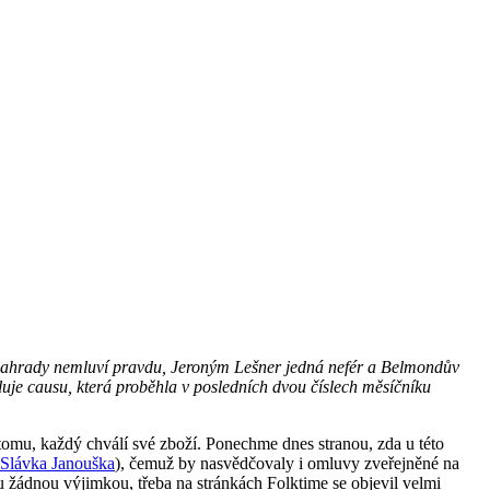
lé Zahrady nemluví pravdu, Jeroným Lešner jedná nefér a Belmondův
tuluje causu, která proběhla v posledních dvou číslech měsíčníku
i tomu, každý chválí své zboží. Ponechme dnes stranou, zda u této
 Slávka Janouška
), čemuž by nasvědčovaly i omluvy zveřejněné na
ou žádnou výjimkou, třeba na stránkách Folktime se objevil velmi