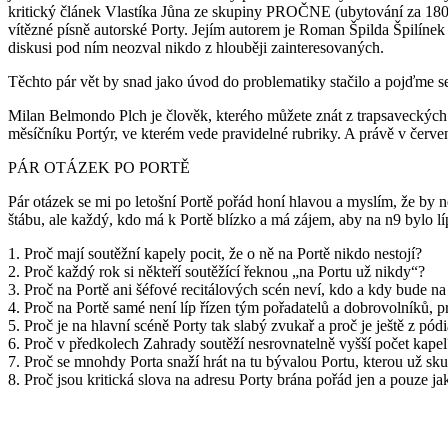
kritický článek Vlastíka Jůna ze skupiny PROČNE (ubytování za 180 Kč
vítězné písně autorské Porty. Jejím autorem je Roman Špilda Špilíne
diskusi pod ním neozval nikdo z hlouběji zainteresovaných.
Těchto pár vět by snad jako úvod do problematiky stačilo a pojďme se 
Milan Belmondo Plch je člověk, kterého můžete znát z trapsaveckých 
měsíčníku Portýr, ve kterém vede pravidelné rubriky. A právě v červ
PÁR OTÁZEK PO PORTĚ
Pár otázek se mi po letošní Portě pořád honí hlavou a myslím, že by n
štábu, ale každý, kdo má k Portě blízko a má zájem, aby na n9 bylo lí
1. Proč mají soutěžní kapely pocit, že o ně na Portě nikdo nestojí?
2. Proč každý rok si někteří soutěžící řeknou „na Portu už nikdy“?
3. Proč na Portě ani šéfové recitálových scén neví, kdo a kdy bude na 
4. Proč na Portě samé není líp řízen tým pořadatelů a dobrovolníků,
5. Proč je na hlavní scéně Porty tak slabý zvukař a proč je ještě z pó
6. Proč v předkolech Zahrady soutěží nesrovnatelně vyšší počet kapel
7. Proč se mnohdy Porta snaží hrát na tu bývalou Portu, kterou už sku
8. Proč jsou kritická slova na adresu Porty brána pořád jen a pouze ja