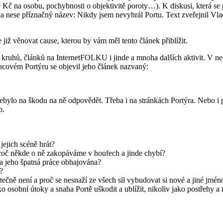
 na osobu, pochybnosti o objektivitě poroty…). K diskusi, která se po
k a nese příznačný název: Nikdy jsem nevyhrál Portu. Text zveřejnil Vl
již věnovat cause, kterou by vám měl tento článek přiblížit.
kruhů, článků na InternetFOLKU i jinde a mnoha dalších aktivit. V nep
encovém Portýru se objevil jeho článek nazvaný:
ebylo na škodu na ně odpovědět. Třeba i na stránkách Portýra. Nebo i p
p.
jejich scéně hrát?
 proč někde o ně zakopáváme v houfech a jinde chybí?
dia jeho špatná práce obhajována?
?
tečně není a proč se nesnaží ze všech sil vybudovat si nové a jiné jmén
ko osobní útoky a snaha Portě uškodit a ublížit, nikoliv jako postřehy a