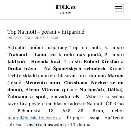
iFOLK.cz
otevřít
menu
8. 8. 2026
Top Na moll – pořadí v hitparádě
OD PAVEL RADA DNE 8. 8. 2026
Aktuální pořadí hitparády Top na moll: 3. místo
Traband – Lano, co k nebi nás poutá
, 2. místo
Jablkoň – Hovada boží
, 1. místo
Robert Křesťan a
Druhá tráva – Na Španělských schodech
. Kromě
těchto skladeb můžete hlasovat pro skupinu
Marien
(písně:
Memento mori
,
Christiana
,
Nechce se mi
domů
),
Alenu Vítovou
(písně:
Na horách
,
Dálka
),
Žalmana a spol
., zpěvačku
eN
. Vyberte si svého
favorita a pošlete mu hlas na adresu: Na moll, ČT Brno
– Běhounská 18, 658 88, Brno, nebo:
namoll@ceskatelevize.cz
Připojte svoji zpáteční
adresu. Uzávěrka hlasování je 10. dubna.