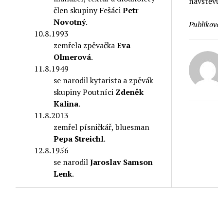
návštěvu
člen skupiny Fešáci
Petr
Novotný
.
Publikov
10.8.1993
zemřela zpěvačka
Eva
Olmerová
.
11.8.1949
se narodil kytarista a zpěvák
skupiny Poutníci
Zdeněk
Kalina
.
11.8.2013
zemřel písničkář, bluesman
Pepa Streichl
.
12.8.1956
se narodil
Jaroslav Samson
Lenk
.