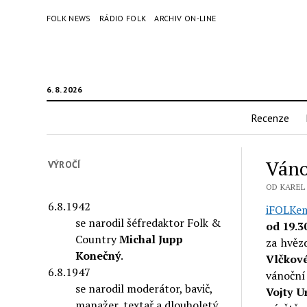
FOLK NEWS
RÁDIO FOLK
ARCHIV ON-LINE
6. 8. 2026
Recenze
Váno
VÝROČÍ
OD KAREL 
6.8.1942
iFOLKem
se narodil šéfredaktor Folk &
od 19.3
Country
Michal Jupp
za hvěz
Konečný
.
Vlčkov
6.8.1947
vánoční
se narodil moderátor, bavič,
Vojty U
manažer, textař a dlouholetý