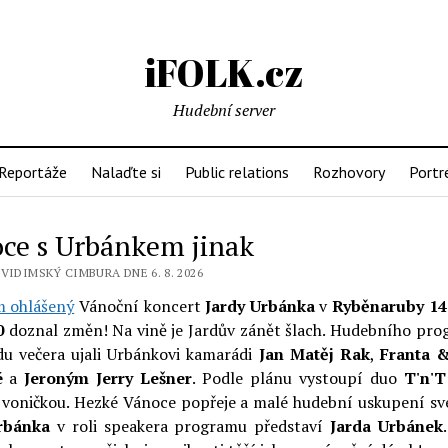
iFOLK.cz
Hudební server
Reportáže
Nalaďte si
Public relations
Rozhovory
Portr
ce s Urbánkem jinak
VIDIMSKÝ CIMBURA DNE 6. 8. 2026
 ohlášený
Vánoční koncert
Jardy Urbánka
v
Ryběnaruby 14
0
doznal změn! Na vině je Jardův zánět šlach. Hudebního pro
du večera ujali Urbánkovi kamarádi
Jan Matěj Rak
,
Franta 
é
a
Jeroným Jerry Lešner
. Podle plánu vystoupí duo
T'n'T
 voničkou. Hezké Vánoce popřeje a malé hudební uskupení sv
rbánka
v roli speakera programu představí
Jarda Urbánek