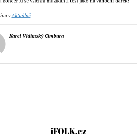
 koncertu se všichni muzikanti těší jako na vánoční dárek!
áno v
Aktuálně
Karel Vidimský Cimbura
iFOLK.cz