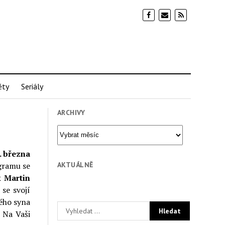
éty
Seriály
ARCHIVY
Archivy
. března
AKTUÁLNĚ
gramu se
& Martin
se svojí
ého syna
. Na Vaši