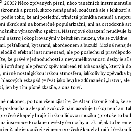
2005? Něco zpívaných písní, něco tanečních instrumentále
skromně a prostě, skoro nenápadně, současně ale s lehkostí a 
podle toho, že ani poslední, třináctá písnička nenudí a nepru
ní úkrok ani na komerčně popularizační, ani na ortodoxně ar
možného výrazového spektra. Nástrojové obsazení neudivuje 
mi nástroji okopírovanými v keltském muzeu, vše se zvládne
mi, píšťalkami, kytarami, akordeonem a buzuki. Možná nenajd
elodii či efektní instrumentaci, ale po poslechu si pravděpod
e, že právě v jednoduchosti a nevyumělkovanosti desky je síla
í i střídmý, ale přesný zpěv Mairead Ni Mhaonaigh, který jí d
, mírně nostalgickou irskou atmosféru, jakkoliv by zpěvačka byl
hlasových eskapád (= řvát jako lev) ke zdůraznění „irství", al
í, jen by tím písně zkazila, a ona to ví.
ně nakonec, po tom všem zjistíte, že Altan (kromě toho, že se
 poslouchá a alespoň zvukově nám asociuje Irsko) není ani ta
ro české kapely hrající irskou lidovou muziku (protože to bu
vná inscenace Prodané nevěsty černochy a tak nějak to bereme
ířeni), ale je poučný zejména pro české kapely hrající českou 