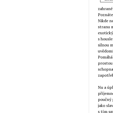
zahrané 
Poznáte 
Nikde ne
stranu 
exotický
s housle
silnou m
uvědomít
Pomáhá j
prostou 
schopna 
zapotřeb
Nu a úpl
příjemně
poučný p
jako sla
s tím sm