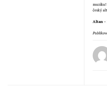
muziku! 
český al
Altan –
Publikov