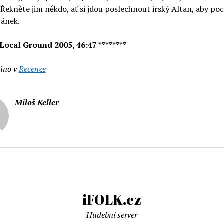
Řekněte jim někdo, ať si jdou poslechnout irský Altan, aby poc
tánek.
 Local Ground 2005, 46:47 ********
áno v
Recenze
Miloš Keller
iFOLK.cz
Hudební server