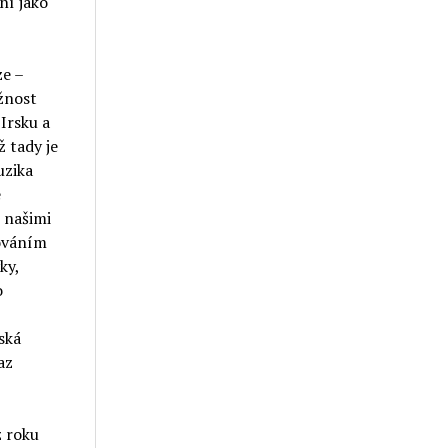
ní jako
ze –
žnost
 Irsku a
ž tady je
uzika
e
 našimi
ňováním
ky,
o
ská
az
z roku