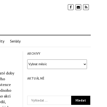
éty
Seriály
ARCHIVY
Archivy
isté doby
AKTUÁLNĚ
ého
istence
jednoho
o akci
dií,