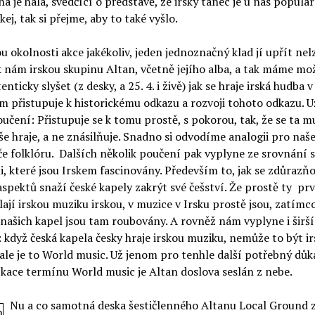
a je hala, svědčící o představě, že irský tanec je u nás populár
kej, tak si přejme, aby to také vyšlo.
ou okolnosti akce jakékoliv, jeden jednoznačný klad jí upřít nel
k nám irskou skupinu Altan, včetně jejího alba, a tak máme mo
nticky slyšet (z desky, a 25. 4. i živě) jak se hraje irská hudba v
am přistupuje k historickému odkazu a rozvoji tohoto odkazu. U
učení: Přistupuje se k tomu prostě, s pokorou, tak, že se ta m
e hraje, a ne znásilňuje. Snadno si odvodíme analogii pro naš
e folklóru. Dalších několik poučení pak vyplyne ze srovnání s
, které jsou Irskem fascinovány. Především to, jak se zdůraz
aspektů snaží české kapely zakrýt své češství. Že prostě ty prv
lají irskou muziku irskou, v muzice v Irsku prostě jsou, zatímc
našich kapel jsou tam roubovány. A rovněž nám vyplyne i širší
: když česká kapela česky hraje irskou muziku, nemůže to být ir
ale je to World music. Už jenom pro tenhle další potřebný důk
ikace termínu World music je Altan doslova seslán z nebe.
Nu a co samotná deska šestičlenného Altanu Local Ground 