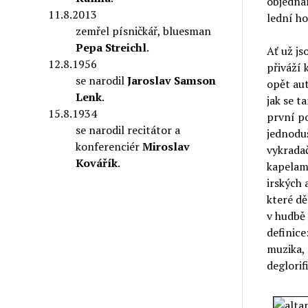
objednán
11.8.2013
lední ho
zemřel písničkář, bluesman
Pepa Streichl
.
Ať už js
12.8.1956
přiváží 
se narodil
Jaroslav Samson
opět aute
Lenk
.
jak se t
15.8.1934
první po
se narodil recitátor a
jednoduš
konferenciér
Miroslav
vykradač
Kovářík
.
kapelami
irských 
které dě
v hudbě 
definice
muzika, 
deglorif