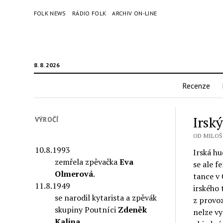
FOLK NEWS
RÁDIO FOLK
ARCHIV ON-LINE
8. 8. 2026
Recenze
Irsk
VÝROČÍ
OD MILOŠ 
10.8.1993
Irská hu
zemřela zpěvačka
Eva
se ale f
Olmerová
.
tance v 
11.8.1949
irského 
se narodil kytarista a zpěvák
z provoz
skupiny Poutníci
Zdeněk
nelze vy
Kalina
.