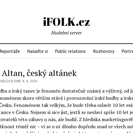
iFOLK.cz
Hudební server
Reportáže
Nalaďte si
Public relations
Rozhovory
Portr
ý Altan, český altánek
KELLER DNE 8. 8. 2026
dba a irský tanec je fenomén dostatečně známý a výživný, od j
enoménem skoro větším stává i provozování irské hudby a irsk
Česku. Fenoménem tak velkým, že bude třeba oslavit 10 let ex
tance v Česku. Nejsem si sice jist, jestli se neslaví spíše 10 let 
ovatelů této zábavy u nás, ale budiž. Z hlediska marketingovéh
tknout téměř nic – ví se o ní dlouho dopředu snad ze všech mé