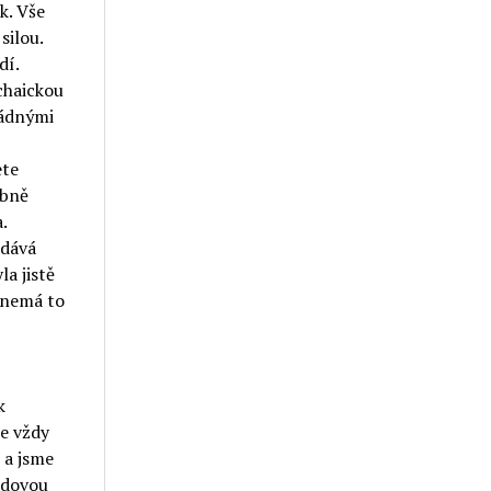
k. Vše
silou.
dí.
chaickou
žádnými
ete
obně
.
odává
a jistě
e nemá to
k
de vždy
 a jsme
lidovou